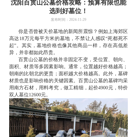
沈阳百贯山公墓价格攻略：预算有限也能
选到好墓位！
发布时间：2024-11-29
你是否曾被天价墓地的新闻所震惊？例如上海郊区
高达
18万元每平方米的墓地，不禁让人感叹“死都死不
起”。其实，墓地价格也像其他商品一样，存在高低差
异，并非都如此昂贵。
百贯山公墓的价格并非固定不变，受位置、朝向、
面积、材质等多因素影响。通常，位置越好价格越高；
朝南的比朝北的更贵；面积越大价格越高。此外，墓碑
材质也是影响价格的关键因素。百贯山公墓的墓碑均采
用南方石材，用料考究，做工精细，起价
4900元，特价
双人墓位12600元。