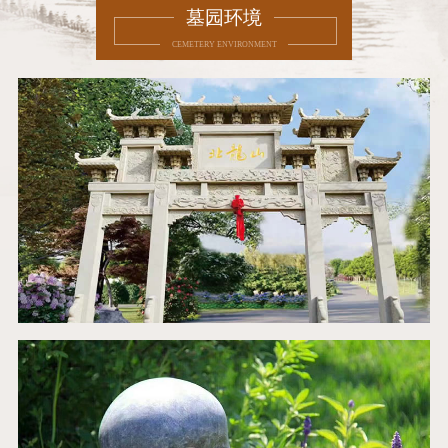
墓园环境
CEMETERY ENVIRONMENT