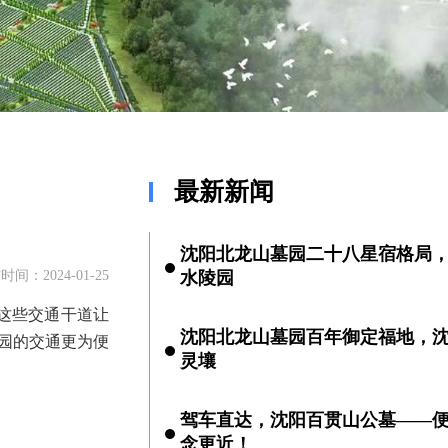
最新新闻
沈阳北龙山墓园二十八星宿格局
时间：2024-01-25
水陵园
这些交通干道让
沈阳北龙山墓园百年御定福地，
园的交通更为便
灵壤
驾车直达，沈阳百贯山公墓——
念更近！