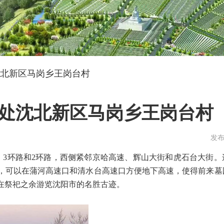
北新区马岗乡王岗台村
处沈北新区马岗乡王岗台村
发布
、3环路和2环路，西侧紧邻京哈高速、辉山大街和虎石台大街。
，可以在蒲河高速口和清水台高速口方便地下高速，使得前来墓
在祭祀之余游览沈阳市的名胜古迹。