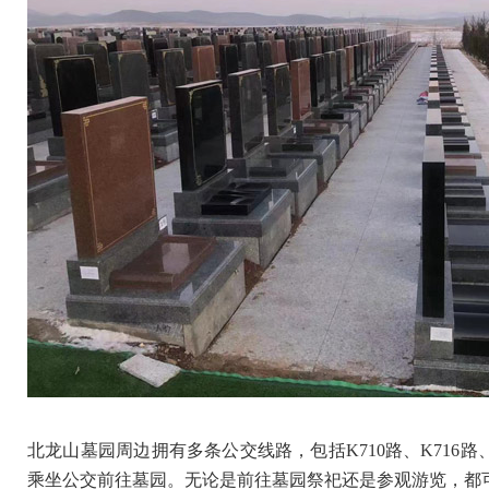
北龙山墓园周边拥有多条公交线路，包括K710路、K716
乘坐公交前往墓园。无论是前往墓园祭祀还是参观游览，都