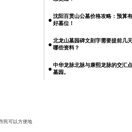
沈阳百贯山公墓价格攻略：预算
好墓位！
北龙山墓园碑文刻字需要提前几
哪些资料？
中华龙脉北脉与康熙龙脉的交汇点
墓园。
让市民可以方便地