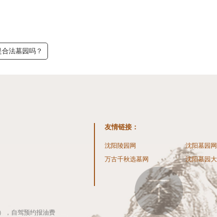
是合法墓园吗？
友情链接
：
沈阳陵园网
沈阳墓园网
万古千秋选墓网
沈阳墓园大
费），自驾预约报油费