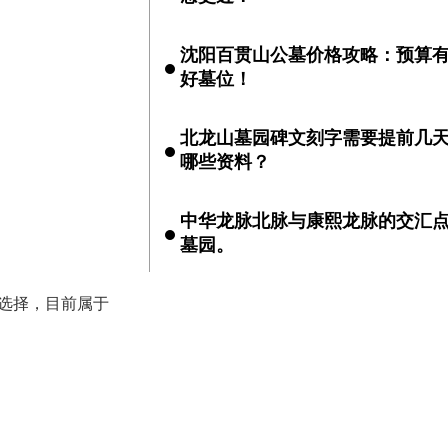
沈阳百贯山公墓价格攻略：预算
好墓位！
北龙山墓园碑文刻字需要提前几
哪些资料？
中华龙脉北脉与康熙龙脉的交汇点
墓园。
的选择，目前属于