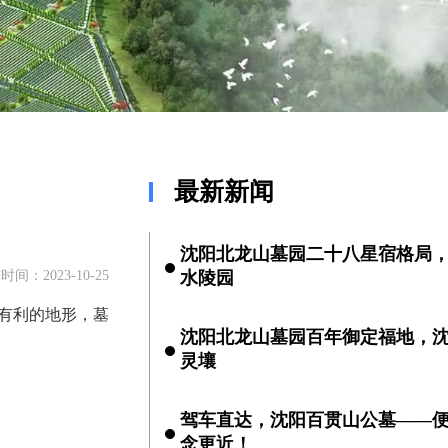
最新新闻
沈阳北龙山墓园二十八星宿格局
时间：2023-10-25
水陵园
了有利的地形，墓
沈阳北龙山墓园百年御定福地，
灵壤
驾车直达，沈阳百贯山公墓——
念更近！